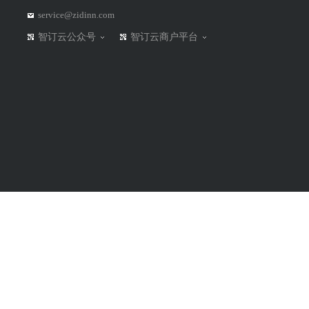
service@zidinn.com
智订云公众号
智订云商户平台